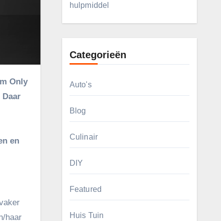
hulpmiddel
Categorieën
Auto's
. Daar
Blog
Culinair
en en
DIY
Featured
vaker
Huis Tuin
n/haar