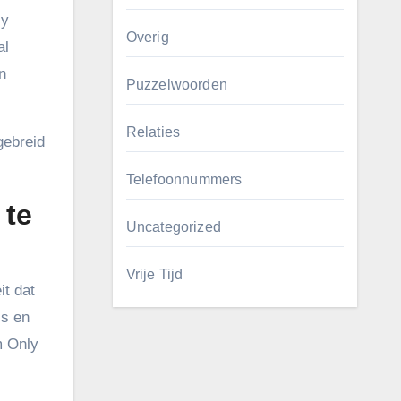
ly
Overig
al
n
Puzzelwoorden
Relaties
gebreid
Telefoonnummers
 te
Uncategorized
Vrije Tijd
it dat
’s en
m Only