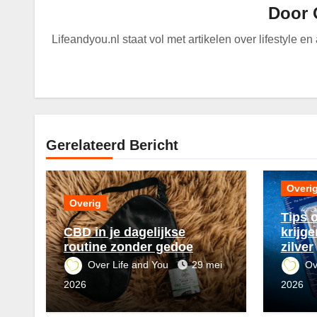
Door
Lifeandyou.nl staat vol met artikelen over lifestyle e
Gerelateerd Bericht
Overi
Overig
Tips o
CBD in je dagelijkse
krijg
routine zonder gedoe
zilver
Over Life and You
29 mei
Ov
2026
2026