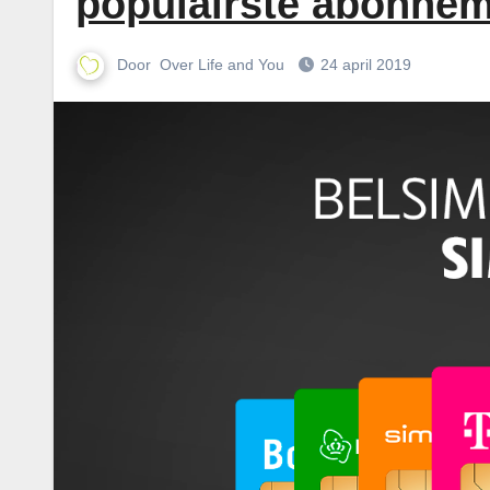
populairste abonne
Door
Over Life and You
24 april 2019