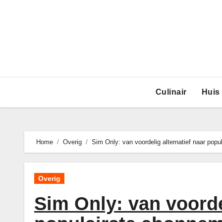
Ga
naar
de
inhoud
Culinair
Huis
Home
Overig
Sim Only: van voordelig alternatief naar po
Overig
Sim Only: van voorde