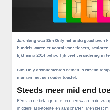
Jarenlang was Sim Only het ondergeschoven kindje in de abonnementsrange van telecomaanbieders. Sim Only
bundels waren er vooral voor tieners, seniore
lijkt anno 2014 behoorlijk veel verandering in t
Sim Only abonnementen nemen in razend tempo to
mensen met een ouder toestel.
Steeds meer mid end toe
Eén van de belangrijkste redenen waarom de vraa
middenklassetoestellen aanschaffen. Men kiest min