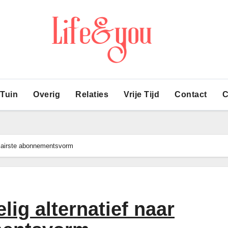
 Tuin
Overig
Relaties
Vrije Tijd
Contact
C
pulairste abonnementsvorm
lig alternatief naar