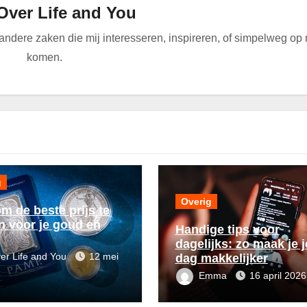
Over Life and You
n andere zaken die mij interesseren, inspireren, of simpelweg op
komen.
g
Overig
m de beste prijs te
en voor je goud en
Handige tips voor
dagelijks: zo maak je j
er Life and You
12 mei
dag makkelijker
Emma
16 april 2026