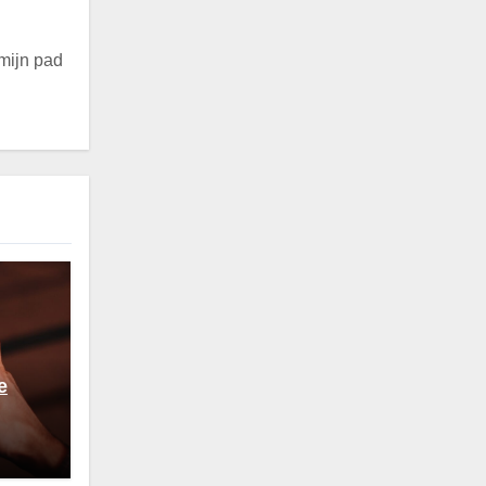
 mijn pad
e