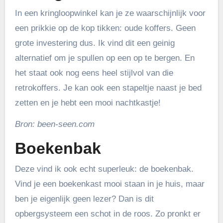
In een kringloopwinkel kan je ze waarschijnlijk voor
een prikkie op de kop tikken: oude koffers. Geen
grote investering dus. Ik vind dit een geinig
alternatief om je spullen op een op te bergen. En
het staat ook nog eens heel stijlvol van die
retrokoffers. Je kan ook een stapeltje naast je bed
zetten en je hebt een mooi nachtkastje!
Bron: been-seen.com
Boekenbak
Deze vind ik ook echt superleuk: de boekenbak.
Vind je een boekenkast mooi staan in je huis, maar
ben je eigenlijk geen lezer? Dan is dit
opbergsysteem een schot in de roos. Zo pronkt er