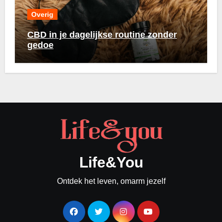
Overig
CBD in je dagelijkse routine zonder
gedoe
Life&You
Ontdek het leven, omarm jezelf