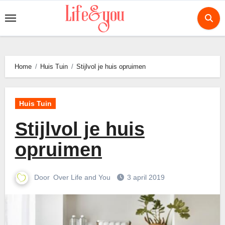
Ga
naar
de
inhoud
Home
Huis Tuin
Stijlvol je huis opruimen
Huis Tuin
Stijlvol je huis
opruimen
Door
Over Life and You
3 april 2019