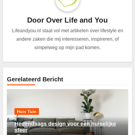
Door
Over Life and You
Lifeandyou.nl staat vol met artikelen over lifestyle en
andere zaken die mij interesseren, inspireren, of
simpelweg op mijn pad komen.
Gerelateerd Bericht
Huis Tuin
Hedendaags design voor een huiselijke
sfeer