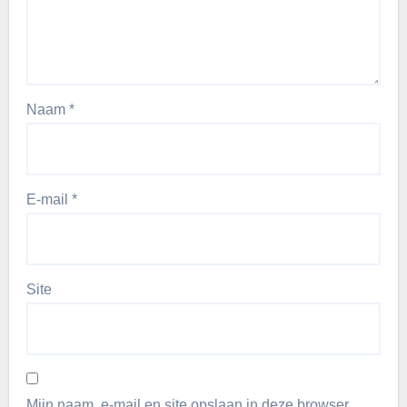
Naam
*
E-mail
*
Site
Mijn naam, e-mail en site opslaan in deze browser