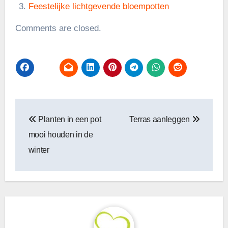
Feestelijke lichtgevende bloempotten
Comments are closed.
Bericht
Planten in een pot
Terras aanleggen
navigatie
mooi houden in de
winter