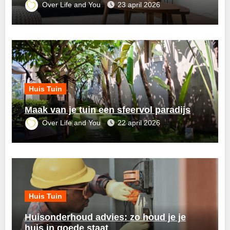
Over Life and You
23 april 2026
Huis Tuin
Maak van je tuin een sfeervol paradijs
Over Life and You
22 april 2026
Huis Tuin
Huisonderhoud advies: zo houd je je
huis in goede staat