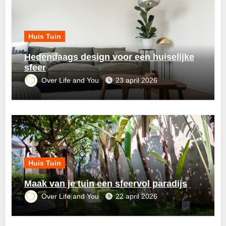
Huis Tuin
Hedendaags design voor een huiselijke
sfeer
Over Life and You
23 april 2026
Huis Tuin
Maak van je tuin een sfeervol paradijs
Over Life and You
22 april 2026