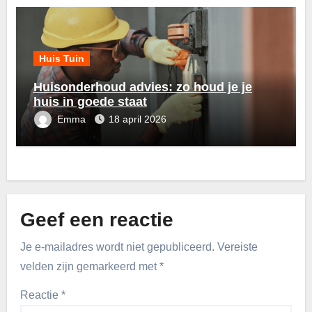
Huis Tuin
Huisonderhoud advies: zo houd je je
huis in goede staat
Emma
18 april 2026
Geef een reactie
Je e-mailadres wordt niet gepubliceerd.
Vereiste
velden zijn gemarkeerd met
*
Reactie
*