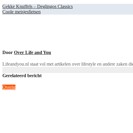
Bericht
Gekke Knuffels – Deglingos Classics
Coole meisjesfietsen
navigatie
Door
Over Life and You
Lifeandyou.nl staat vol met artikelen over lifestyle en andere zaken d
Gerelateerd bericht
Overig
CBD in je dagelijkse routine zonder gedoe