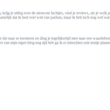
rijg je uitleg over de nieuwste luchtjes, vind je reviews, zie je welk p
t namelijk dat ik best veel wist van parfum, maar ik heb toch nog wel w
 dat naar ze toesturen en ding je tegelijkertijd mee naar een waardebon v
houden van mijn eigen blog nog tijd heb ga ik er misschien ook eentje plaat