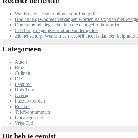
Recente berichten
Wat is de beste smartphone voor fotografie?
Hoe oude gewoontes vervangen worden na stoppen met wietge
Duurzame relatiegeschenken die echt gebruikt worden
CBD in je dagelijkse routine zonder gedoe
Zie het scherp: Waarom een leesbril meer is dan een hulpmidde
Categorieën
Auto's
Blog
Culinair
DIY
Featured
Huis Tuin
Overig
Puzzelwoorden
Relaties
Telefoonnummers
Uncategorized
Vrije Tijd
Dit heb je gemist