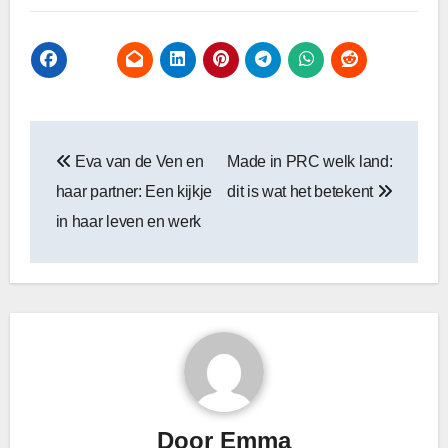
Bericht
Eva van de Ven en
Made in PRC welk land:
navigatie
haar partner: Een kijkje
dit is wat het betekent
in haar leven en werk
Door
Emma