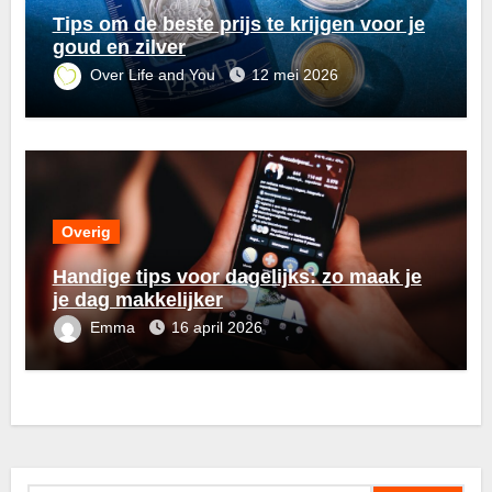
Tips om de beste prijs te krijgen voor je
goud en zilver
Over Life and You
12 mei 2026
Overig
Handige tips voor dagelijks: zo maak je
je dag makkelijker
Emma
16 april 2026