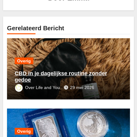
Gerelateerd Bericht
Overig
CBD in je dagelijkse routine zonder
gedoe
Over Life and You
29 mei 2026
Overig