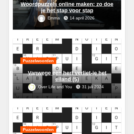
Woordpuzzels online maken: zo doe
je het stap voor stap
Emma
14 april 2026
Puzzelwoorden
Vanwege een hert verliet-ie het
eiland (5)
Over Life and You
31 juli 2024
Puzzelwoorden