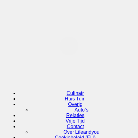
Ga
naar
de
inhoud
Life&You
Ontdek het leven, omarm jezelf
Life&You
Ontdek het leven, omarm jezelf
Culinair
Huis Tuin
Overig
Auto’s
Relaties
Vrije Tijd
Contact
Over Lifeandyou
Cookiebeleid (EU)