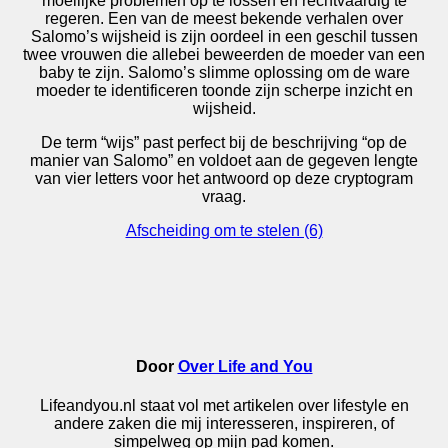
moeilijke problemen op te lossen en rechtvaardig te
regeren. Een van de meest bekende verhalen over
Salomo’s wijsheid is zijn oordeel in een geschil tussen
twee vrouwen die allebei beweerden de moeder van een
baby te zijn. Salomo’s slimme oplossing om de ware
moeder te identificeren toonde zijn scherpe inzicht en
wijsheid.
De term “wijs” past perfect bij de beschrijving “op de
manier van Salomo” en voldoet aan de gegeven lengte
van vier letters voor het antwoord op deze cryptogram
vraag.
Bericht
Afscheiding om te stelen (6)
navigatie
Door
Over Life and You
Lifeandyou.nl staat vol met artikelen over lifestyle en
andere zaken die mij interesseren, inspireren, of
simpelweg op mijn pad komen.