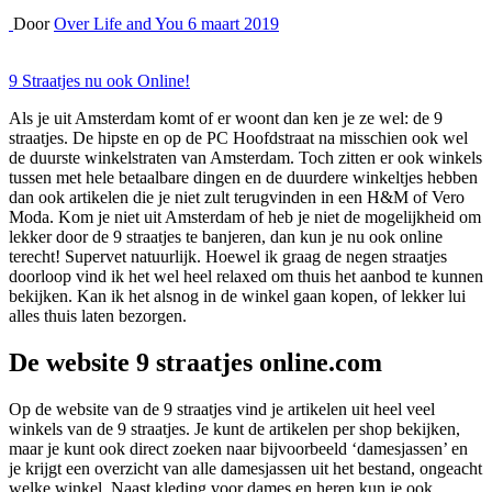
Door
Over Life and You
6 maart 2019
9 Straatjes nu ook Online!
Als je uit Amsterdam komt of er woont dan ken je ze wel: de 9
straatjes. De hipste en op de PC Hoofdstraat na misschien ook wel
de duurste winkelstraten van Amsterdam. Toch zitten er ook winkels
tussen met hele betaalbare dingen en de duurdere winkeltjes hebben
dan ook artikelen die je niet zult terugvinden in een H&M of Vero
Moda. Kom je niet uit Amsterdam of heb je niet de mogelijkheid om
lekker door de 9 straatjes te banjeren, dan kun je nu ook online
terecht! Supervet natuurlijk. Hoewel ik graag de negen straatjes
doorloop vind ik het wel heel relaxed om thuis het aanbod te kunnen
bekijken. Kan ik het alsnog in de winkel gaan kopen, of lekker lui
alles thuis laten bezorgen.
De website 9 straatjes online.com
Op de website van de 9 straatjes vind je artikelen uit heel veel
winkels van de 9 straatjes. Je kunt de artikelen per shop bekijken,
maar je kunt ook direct zoeken naar bijvoorbeeld ‘damesjassen’ en
je krijgt een overzicht van alle damesjassen uit het bestand, ongeacht
welke winkel. Naast kleding voor dames en heren kun je ook