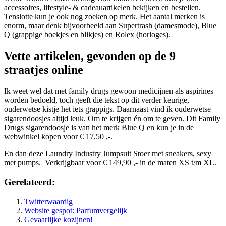
accessoires, lifestyle- & cadeauartikelen bekijken en bestellen.
Tenslotte kun je ook nog zoeken op merk. Het aantal merken is
enorm, maar denk bijvoorbeeld aan Supertrash (damesmode), Blue
Q (grappige boekjes en blikjes) en Rolex (horloges).
Vette artikelen, gevonden op de 9
straatjes online
Ik weet wel dat met family drugs gewoon medicijnen als aspirines
worden bedoeld, toch geeft die tekst op dit verder keurige,
ouderwetse kistje het iets grappigs. Daarnaast vind ik ouderwetse
sigarendoosjes altijd leuk. Om te krijgen én om te geven. Dit Family
Drugs sigarendoosje is van het merk Blue Q en kun je in de
webwinkel kopen voor € 17,50 ,-.
En dan deze Laundry Industry Jumpsuit Stoer met sneakers, sexy
met pumps. Verkrijgbaar voor € 149,90 ,- in de maten XS t/m XL.
Gerelateerd:
Twitterwaardig
Website gespot: Parfumvergelijk
Gevaarlijke kozijnen!