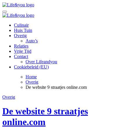
Ga
naar
Life&You
Ontdek het leven, omarm jezelf
de
inhoud
Life&You
Ontdek het leven, omarm jezelf
Culinair
Huis Tuin
Overig
Auto’s
Relaties
Vrije Tijd
Contact
Over Lifeandyou
Cookiebeleid (EU)
Home
Overig
De website 9 straatjes online.com
Overig
De website 9 straatjes
online.com