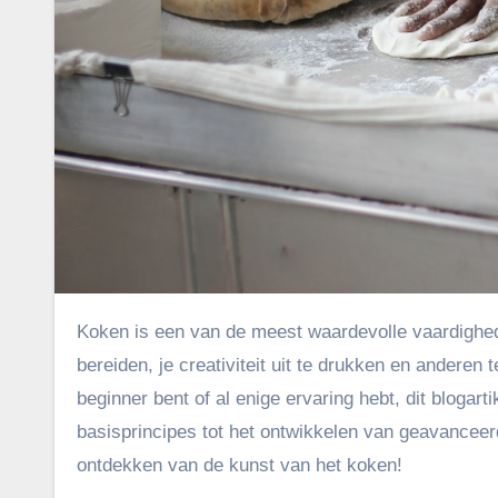
Koken is een van de meest waardevolle vaardigheden die je kunt leren. Het stelt je in staat om heerlijke maaltijden te
bereiden, je creativiteit uit te drukken en anderen
beginner bent of al enige ervaring hebt, dit blogarti
basisprincipes tot het ontwikkelen van geavancee
ontdekken van de kunst van het koken!