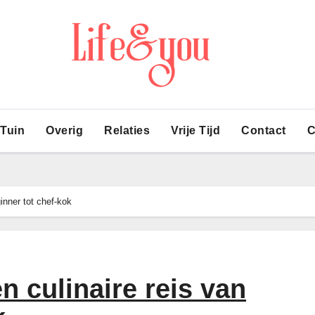
 Tuin
Overig
Relaties
Vrije Tijd
Contact
C
inner tot chef-kok
n culinaire reis van