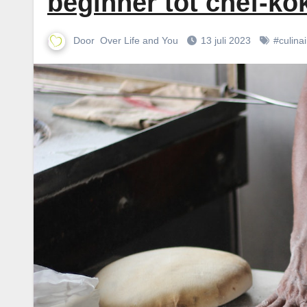
beginner tot chef-ko
Door
Over Life and You
13 juli 2023
#culinai