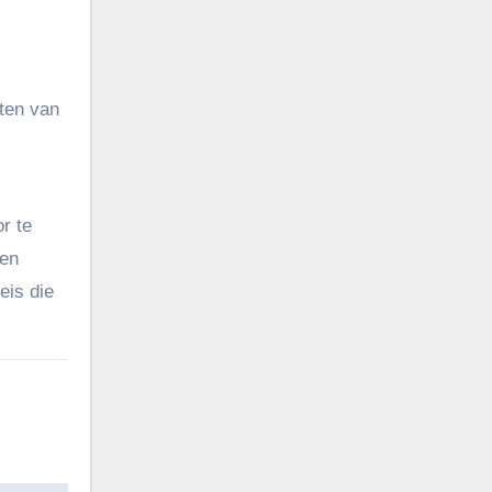
eten van
r te
een
eis die