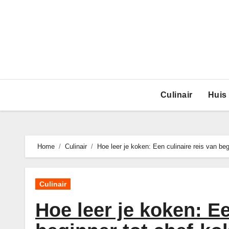
Ga
naar
de
inhoud
Culinair
Huis
Home
Culinair
Hoe leer je koken: Een culinaire reis van beg
Culinair
Hoe leer je koken: Ee