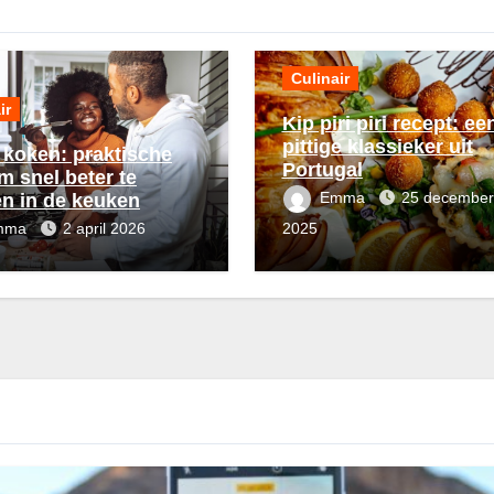
Culinair
ir
Kip piri piri recept: ee
pittige klassieker uit
 koken: praktische
Portugal
m snel beter te
Emma
25 december
n in de keuken
mma
2 april 2026
2025