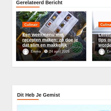
Gerelateerd Bericht
Culinair
Culina
Een weekmenu met
Leren
recepten maken: zo doe je
tips o
dat slim en makkelijk
worde
Emma
24 april 2026
E
Dit Heb Je Gemist