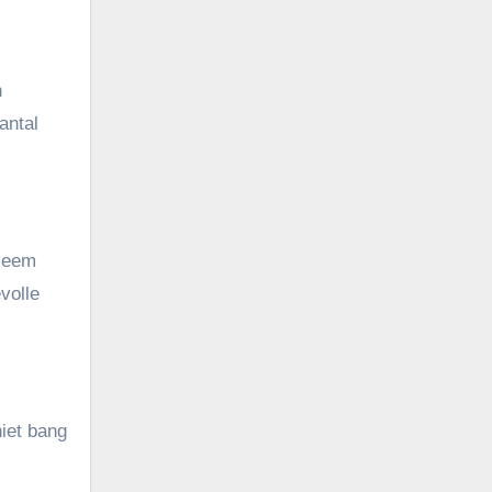
n
antal
 Neem
volle
iet bang