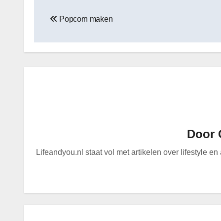
Bericht
Popcorn maken
navigatie
Door
Lifeandyou.nl staat vol met artikelen over lifestyle e