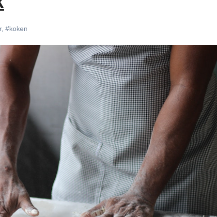
k
r
,
#koken