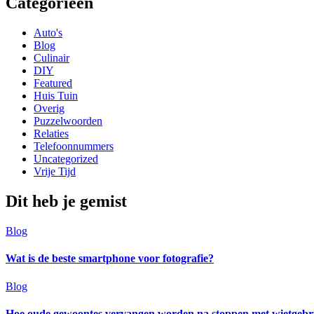
Categorieën
Auto's
Blog
Culinair
DIY
Featured
Huis Tuin
Overig
Puzzelwoorden
Relaties
Telefoonnummers
Uncategorized
Vrije Tijd
Dit heb je gemist
Blog
Wat is de beste smartphone voor fotografie?
Blog
Hoe oude gewoontes vervangen worden na stoppen met wietgebr