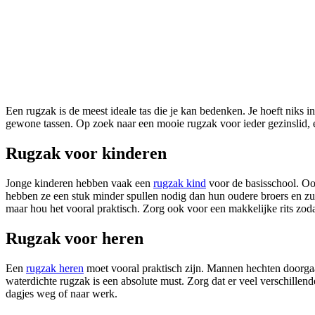
Een rugzak is de meest ideale tas die je kan bedenken. Je hoeft niks in je handen te houden en kan het gewicht van je tas fijn over twee schouders verdelen. Daarnaast past er in een rugzak vaak veel meer dan in
gewone tassen. Op zoek naar een mooie rugzak voor ieder gezinslid, e
Rugzak voor kinderen
Jonge kinderen hebben vaak een
rugzak kind
voor de basisschool. Ook
hebben ze een stuk minder spullen nodig dan hun oudere broers en zus
maar hou het vooral praktisch. Zorg ook voor een makkelijke rits zodat
Rugzak voor heren
Een
rugzak heren
moet vooral praktisch zijn. Mannen hechten doorgaa
waterdichte rugzak is een absolute must. Zorg dat er veel verschillen
dagjes weg of naar werk.