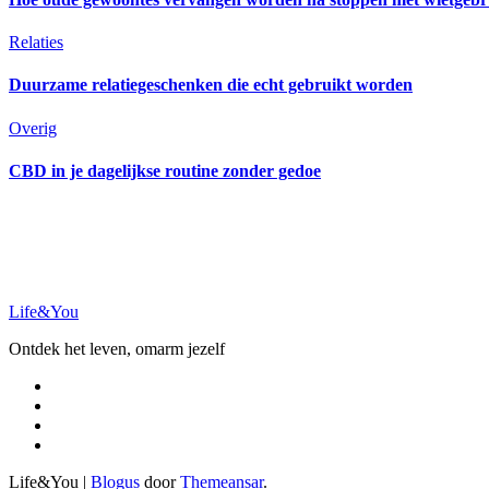
Relaties
Duurzame relatiegeschenken die echt gebruikt worden
Overig
CBD in je dagelijkse routine zonder gedoe
Life&You
Ontdek het leven, omarm jezelf
Life&You
|
Blogus
door
Themeansar
.