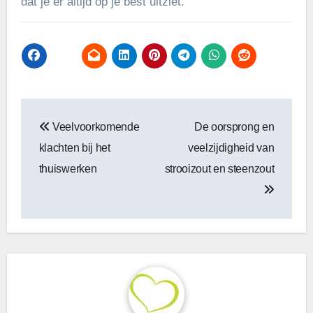
dat je er altijd op je best uitziet.
Bericht
Veelvoorkomende
De oorsprong en
navigatie
klachten bij het
veelzijdigheid van
thuiswerken
strooizout en steenzout