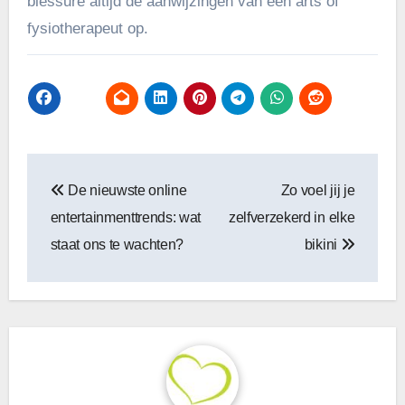
blessure altijd de aanwijzingen van een arts of
fysiotherapeut op.
Bericht
De nieuwste online
Zo voel jij je
navigatie
entertainmenttrends: wat
zelfverzekerd in elke
staat ons te wachten?
bikini