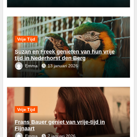
Vrije Tijd
Suzan en Freek genieten van hun vrije
tijd in Nederhorst den Berg
Emma
13 januari 2026
Vrije Tijd
Frans Bauer geniet van vrije-tijd in
Fijnaart
Emma
7 januari 2026