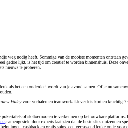
l gedoe lijkt, is het tijd om creatief te worden binnenshuis. Deze onve
ets nieuws te proberen.
leuk als het een onderdeel wordt van je avond samen. Of je nu samenwer
houden.
ardew Valley
voor verhalen en teamwork. Liever iets kort en krachtigs?
e pokertafels of slottoernooien te verkennen op betrouwbare platforms.
uks
samengesteld door experts laat zien dat de beste sites duizenden spe
loningen, cashback en gratis spins, een verrassend leuke optie voor ee