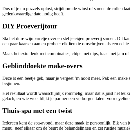
Dus of je nu puzzels oplost, strijdt om de winst of samen de rollen l
gedenkwaardige date nodig heeft.
DIY Proeverijtour
Sla het dure wijnbarretje over en stel je eigen proeverij samen. Dit ka
een paar kaarsen aan en probeer elk item te omschrijven als een echte cr
Maak het extra leuk met combinaties, chips met dips, kaas met jam of 
Geblinddoekte make-overs
Deze is een beetje gek, maar je vergeet ’m nooit meer. Pak een make-
beginnen.
Het resultaat wordt waarschijnlijk rommelig, maar dat is juist het leu
gelach, en wie weet blijkt je partner een verborgen talent voor eyeline
Thuis-spa met een twist
Iedereen kent de spa-avond, maar deze maak je persoonlijk. Elk van 
menu, geef elkaar om de beurt de behandelingen en zet rustige muziek