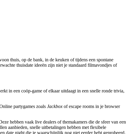
rwachte thuisdate ideeën zijn niet je standaard filmavondjes of
kt in een coöp-game of elkaar uitdaagt in een snelle ronde trivia,
 Online partygames zoals
Jackbox
of escape rooms in je browser
 Deze hebben vaak live dealers of themakamers die de sfeer van een
llen aanbieden, snelle uitbetalingen hebben met flexibele
n date night die je waarschijnlijk nog niet eerder hebt geprobeerd.