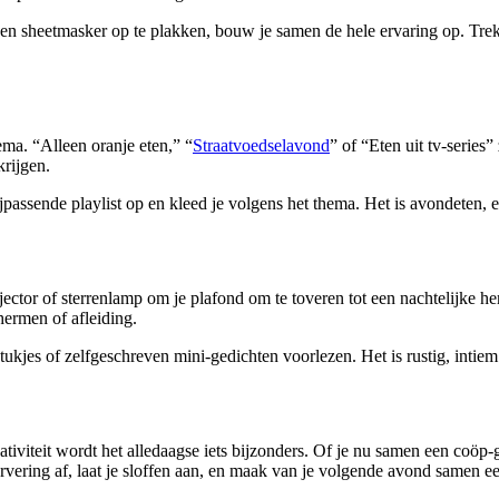
een sheetmasker op te plakken, bouw je samen de hele ervaring op. Trek 
ema. “Alleen oranje eten,” “
Straatvoedselavond
” of “Eten uit tv-series”
krijgen.
 bijpassende playlist op en kleed je volgens het thema. Het is avondeten
ctor of sterrenlamp om je plafond om te toveren tot een nachtelijke hem
hermen of afleiding.
ukjes of zelfgeschreven mini-gedichten voorlezen. Het is rustig, intiem 
eativiteit wordt het alledaagse iets bijzonders. Of je nu samen een coöp
rvering af, laat je sloffen aan, en maak van je volgende avond samen e