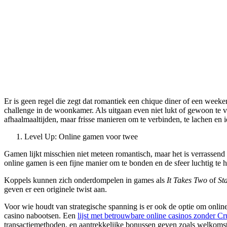
Er is geen regel die zegt dat romantiek een chique diner of een weekendje weg nodig heeft. Sommige van de mooiste momenten ontstaan gewoon thuis, op de bank, in de keuken of tijdens een spontane
challenge in de woonkamer. Als uitgaan even niet lukt of gewoon te vee
afhaalmaaltijden, maar frisse manieren om te verbinden, te lachen en i
Level Up: Online gamen voor twee
Gamen lijkt misschien niet meteen romantisch, maar het is verrassend 
online gamen is een fijne manier om te bonden en de sfeer luchtig te 
Koppels kunnen zich onderdompelen in games als
It Takes Two
of
St
geven er een originele twist aan.
Voor wie houdt van strategische spanning is er ook de optie om onlin
casino nabootsen. Een
lijst met betrouwbare online casinos zonder Cr
transactiemethoden, en aantrekkelijke bonussen geven zoals welkomstbe