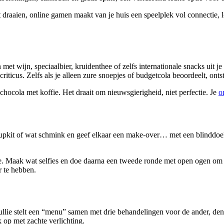
aat draaien, online gamen maakt van je huis een speelplek vol connectie,
n met wijn, speciaalbier, kruidenthee of zelfs internationale snacks uit 
iticus. Zelfs als je alleen zure snoepjes of budgetcola beoordeelt, ontsta
chocola met koffie. Het draait om nieuwsgierigheid, niet perfectie. Je
o
upkit of wat schmink en geef elkaar een make-over… met een blinddoek 
ke. Maak wat selfies en doe daarna een tweede ronde met open ogen om de s
r te hebben.
jullie stelt een “menu” samen met drie behandelingen voor de ander, d
 op met zachte verlichting.