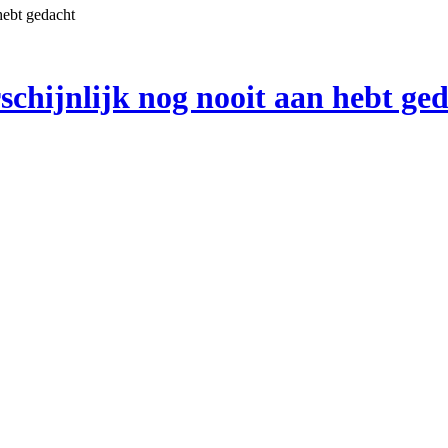
hebt gedacht
schijnlijk nog nooit aan hebt ge