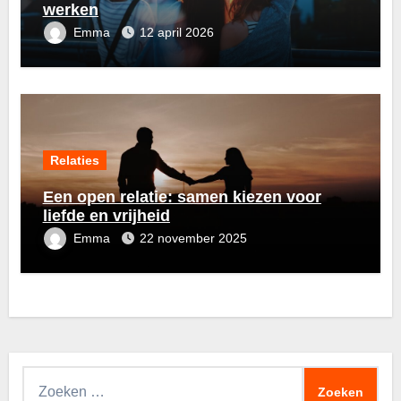
werken
Emma
12 april 2026
Relaties
Een open relatie: samen kiezen voor
liefde en vrijheid
Emma
22 november 2025
Zoeken