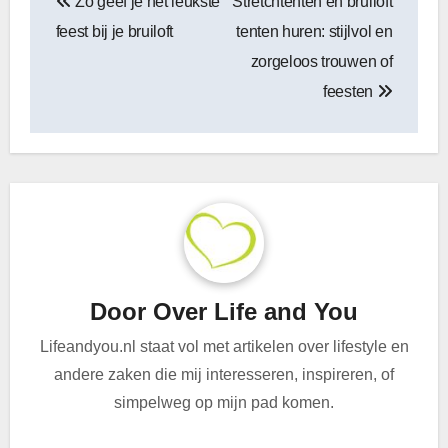
Zo geef je het leukste
Stretchtenten en bruiloft
navigatie
feest bij je bruiloft
tenten huren: stijlvol en
zorgeloos trouwen of
feesten
Door
Over Life and You
Lifeandyou.nl staat vol met artikelen over lifestyle en
andere zaken die mij interesseren, inspireren, of
simpelweg op mijn pad komen.