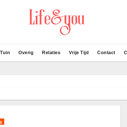
 Tuin
Overig
Relaties
Vrije Tijd
Contact
C
g