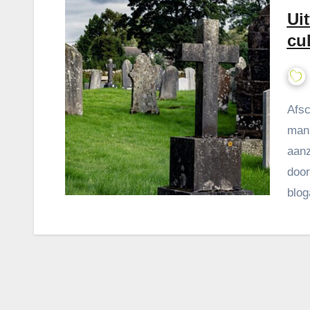
Uit
cu
Afscheid nemen is een universeel gegeven, maar de
mani
aanz
door
blog