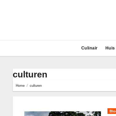
Ga
naar
de
inhoud
Culinair
Huis
culturen
Home
culturen
Blo