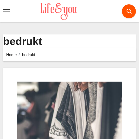
Ga
naar
de
inhoud
bedrukt
Home
bedrukt