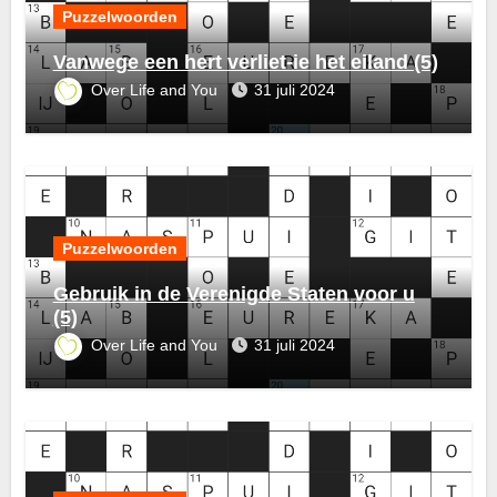
Puzzelwoorden
Vanwege een hert verliet-ie het eiland (5)
Over Life and You
31 juli 2024
Puzzelwoorden
Gebruik in de Verenigde Staten voor u
(5)
Over Life and You
31 juli 2024