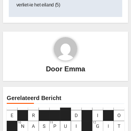
navigatie
verliet-ie het eiland (5)
Door
Emma
Gerelateerd Bericht