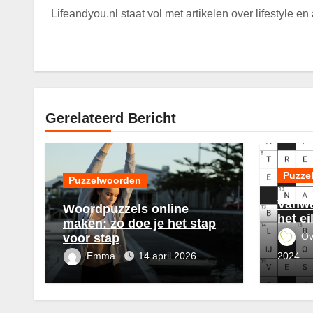
Lifeandyou.nl staat vol met artikelen over lifestyle e
Gerelateerd Bericht
Puzze
Puzzelwoorden
Vanwe
Woordpuzzels online
het ei
maken: zo doe je het stap
Ov
voor stap
Emma
14 april 2026
2024