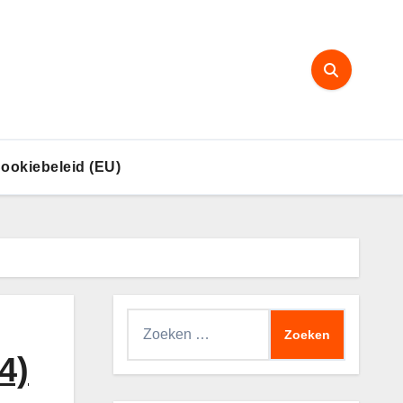
ookiebeleid (EU)
Zoeken
naar:
4)