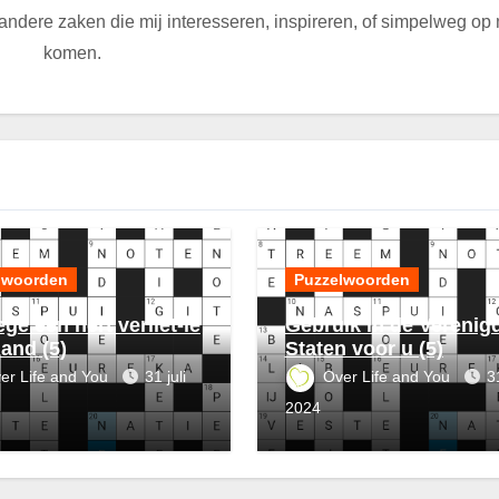
n andere zaken die mij interesseren, inspireren, of simpelweg op
komen.
lwoorden
Puzzelwoorden
ge een hert verliet-ie
Gebruik in de Verenig
land (5)
Staten voor u (5)
er Life and You
31 juli
Over Life and You
31
2024