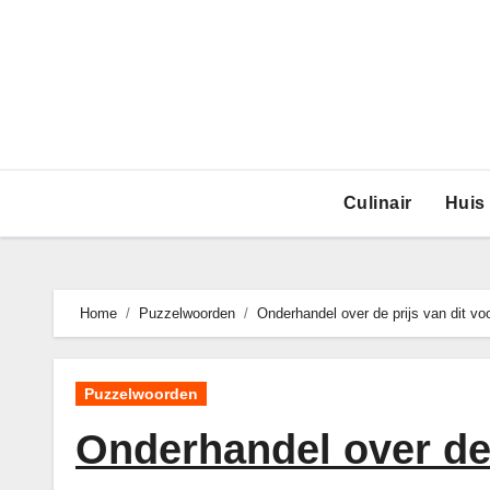
Ga
naar
de
inhoud
Culinair
Huis
Home
Puzzelwoorden
Onderhandel over de prijs van dit voo
Puzzelwoorden
Onderhandel over de 