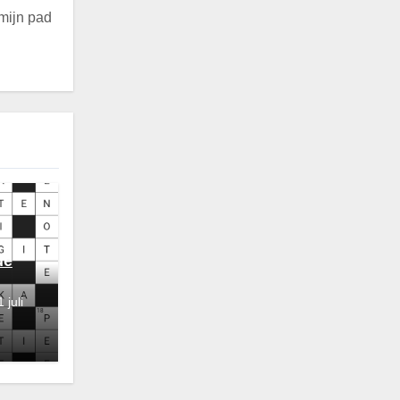
 mijn pad
de
 juli