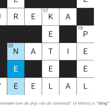
andel over de prijs van dit voorwerp!” (4 letters) is
“ding