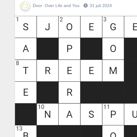
Door
Over Life and You
31 juli 2024