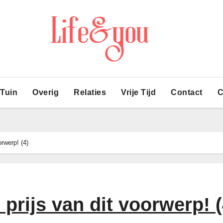
 Tuin
Overig
Relaties
Vrije Tijd
Contact
C
rwerp! (4)
prijs van dit voorwerp! (