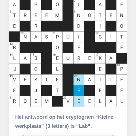
Het antwoord op het cryptogram “Kleine
werkplaats” (3 letters) is “Lab”.