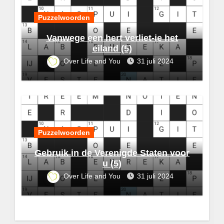
Puzzelwoorden
Vanwege een hert verliet-ie het
eiland (5)
Over Life and You
31 juli 2024
Puzzelwoorden
Gebruik in de Verenigde Staten voor
u (5)
Over Life and You
31 juli 2024