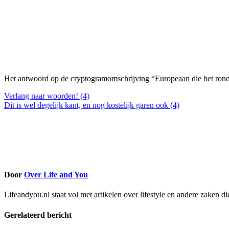
Het antwoord op de cryptogramomschrijving “Europeaan die het rond 2
Bericht
Verlang naar woorden! (4)
Dit is wel degelijk kant, en nog kostelijk garen ook (4)
navigatie
Door
Over Life and You
Lifeandyou.nl staat vol met artikelen over lifestyle en andere zaken d
Gerelateerd bericht