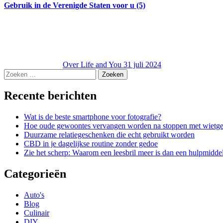
Gebruik in de Verenigde Staten voor u (5)
Over Life and You
31 juli 2024
Zoeken
naar:
Recente berichten
Wat is de beste smartphone voor fotografie?
Hoe oude gewoontes vervangen worden na stoppen met wietge
Duurzame relatiegeschenken die echt gebruikt worden
CBD in je dagelijkse routine zonder gedoe
Zie het scherp: Waarom een leesbril meer is dan een hulpmidde
Categorieën
Auto's
Blog
Culinair
DIY