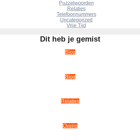
Puzzelwoorden
Relaties
Telefoonnummers
Uncategorized
Vrije Tijd
Dit heb je gemist
Blog
Wat is de beste smartphone voor fotografie?
Blog
oude gewoontes vervangen worden na stoppen met wietge
Relaties
Duurzame relatiegeschenken die echt gebruikt worden
Overig
CBD in je dagelijkse routine zonder gedoe