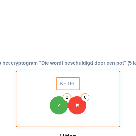
p het cryptogram “Die wordt beschuldigd door een pot” (5 let
KETEL
2
0
✔
✖