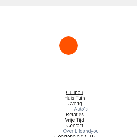
Ga
naar
de
inhoud
Culinair
Huis Tuin
Overig
Auto’s
Relaties
Vrije Tijd
Contact
Over Lifeandyou
Cookiebeleid (EU)