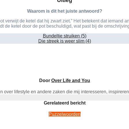
Uitleg
Waarom is dit het juiste antwoord?
ot verwijt de ketel dat hij zwart ziet.” Het betekent dat iemand a
rdt de ketel door de pot beschuldigd, wat past bij de omschrijvi
Bundeltje struiken (5)
Die streek is weer slim (4)
Door
Over Life and You
len over lifestyle en andere zaken die mij interesseren, inspirer
Gerelateerd bericht
Puzzelwoorden
Woordpuzzels online maken: zo doe je het stap voor stap