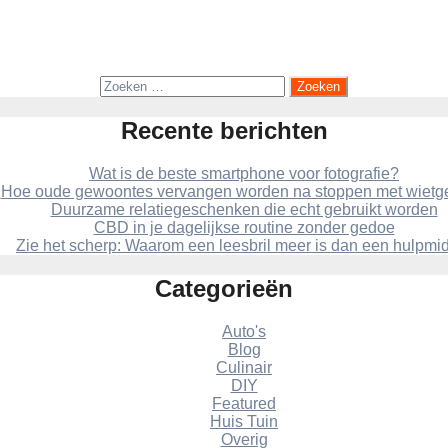
Over Life and You
31 juli 2024
Zoeken
naar:
Recente berichten
Wat is de beste smartphone voor fotografie?
Hoe oude gewoontes vervangen worden na stoppen met wietg
Duurzame relatiegeschenken die echt gebruikt worden
CBD in je dagelijkse routine zonder gedoe
Zie het scherp: Waarom een leesbril meer is dan een hulpmi
Categorieën
Auto's
Blog
Culinair
DIY
Featured
Huis Tuin
Overig