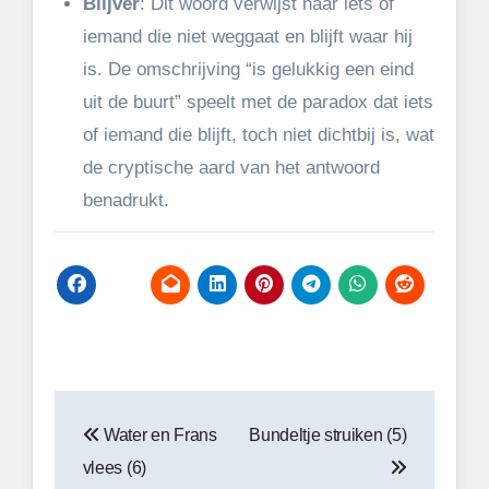
Blijver
: Dit woord verwijst naar iets of
iemand die niet weggaat en blijft waar hij
is. De omschrijving “is gelukkig een eind
uit de buurt” speelt met de paradox dat iets
of iemand die blijft, toch niet dichtbij is, wat
de cryptische aard van het antwoord
benadrukt.
Bericht
Water en Frans
Bundeltje struiken (5)
navigatie
vlees (6)