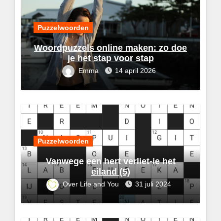
Puzzelwoorden
Woordpuzzels online maken: zo doe
je het stap voor stap
Emma
14 april 2026
Puzzelwoorden
Vanwege een hert verliet-ie het
eiland (5)
Over Life and You
31 juli 2024