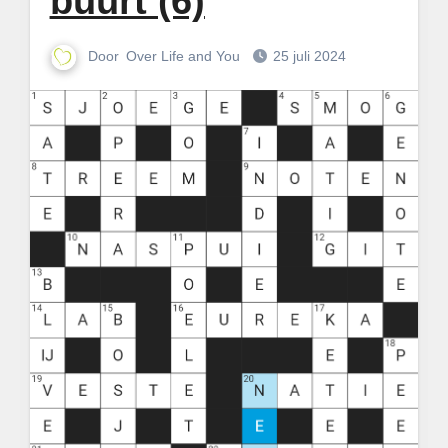
buurt (6)
Door
Over Life and You
25 juli 2024