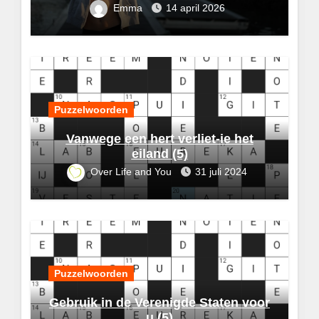
Emma
14 april 2026
Puzzelwoorden
Vanwege een hert verliet-ie het
eiland (5)
Over Life and You
31 juli 2024
Puzzelwoorden
Gebruik in de Verenigde Staten voor
u (5)