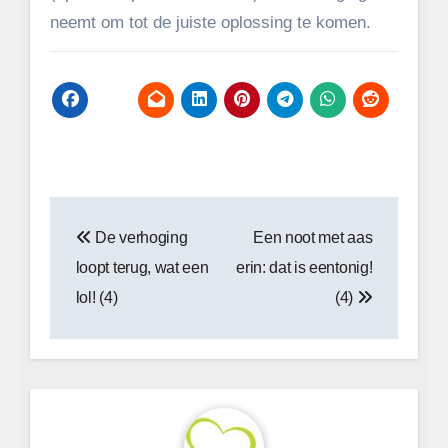
neemt om tot de juiste oplossing te komen.
Bericht
De verhoging
Een noot met aas
navigatie
loopt terug, wat een
erin: dat is eentonig!
lol! (4)
(4)