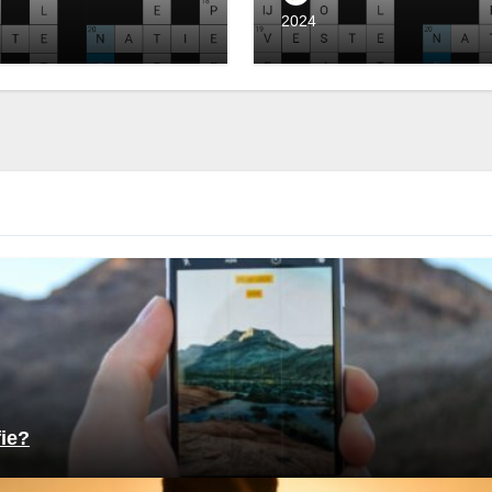
2024
fie?