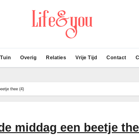
 Tuin
Overig
Relaties
Vrije Tijd
Contact
C
eetje thee (4)
de middag een beetje th