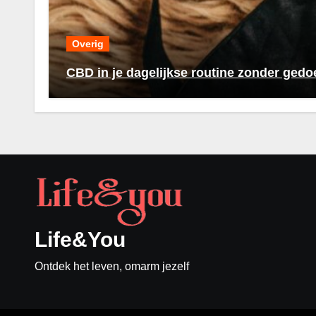
Overig
CBD in je dagelijkse routine zonder gedo
Life&You
Ontdek het leven, omarm jezelf