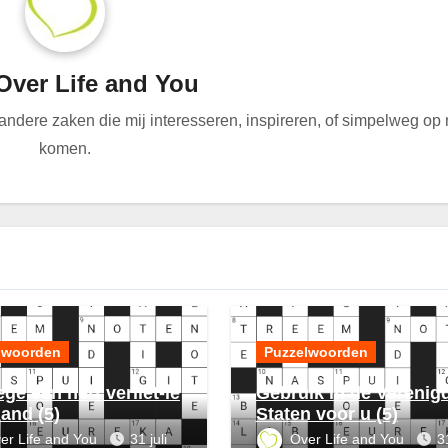
Over Life and You
n andere zaken die mij interesseren, inspireren, of simpelweg op
komen.
lwoorden
Puzzelwoorden
ge een hert verliet-ie
Gebruik in de Verenig
land (5)
Staten voor u (5)
er Life and You
31 juli
Over Life and You
31