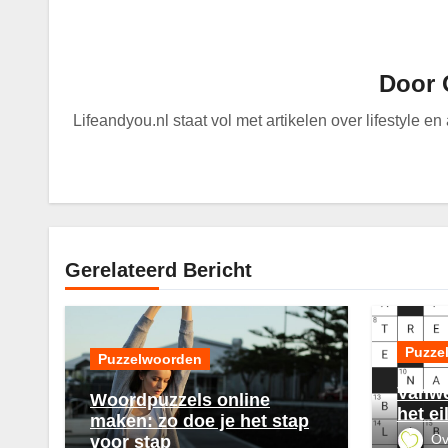
Door
Lifeandyou.nl staat vol met artikelen over lifestyle e
Gerelateerd Bericht
Puzze
Puzzelwoorden
Vanwe
Woordpuzzels online
het ei
maken: zo doe je het stap
Ov
voor stap