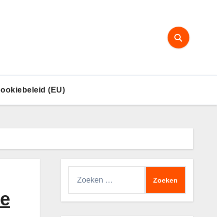
ookiebeleid (EU)
Zoeken
naar:
ee