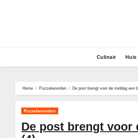
Ga
naar
de
inhoud
Culinair
Huis
Home
Puzzelwoorden
De post brengt voor de middag een b
Puzzelwoorden
De post brengt voor 