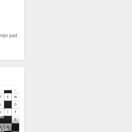
 mijn pad
de
 juli