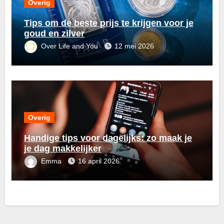
Overig
Tips om de beste prijs te krijgen voor je
goud en zilver
Over Life and You
12 mei 2026
Overig
Handige tips voor dagelijks: zo maak je
je dag makkelijker
Emma
16 april 2026