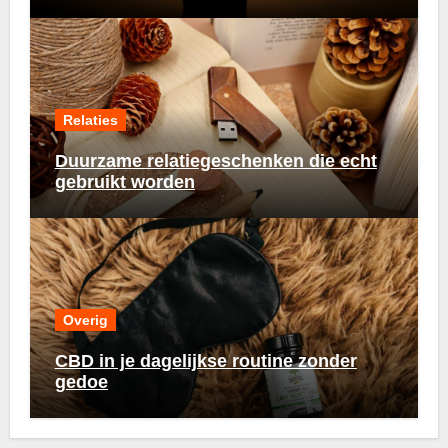
Relaties
Duurzame relatiegeschenken die echt
gebruikt worden
Overig
CBD in je dagelijkse routine zonder
gedoe