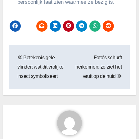
persoonlijk laat zien waarmee ze bezig is.
Bericht
Betekenis gele
Foto’s schurft
navigatie
vlinder: wat dit vrolijke
herkennen: zo ziet het
insect symboliseert
eruit op de huid