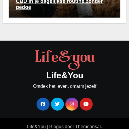
CBD in je dagelijkse routine zonder
gedoe
Life&You
Ontdek het leven, omarm jezelf
Life&You
|
Blogus
door
Themeansar
.