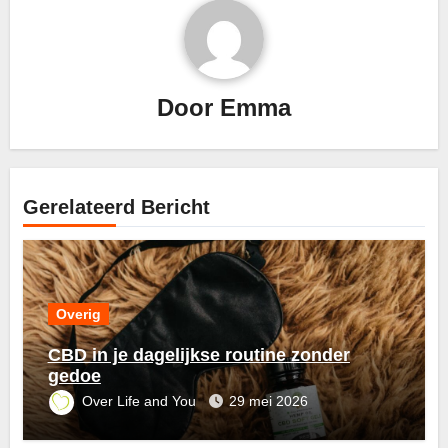
Door
Emma
Gerelateerd Bericht
Overig
CBD in je dagelijkse routine zonder
gedoe
Over Life and You
29 mei 2026