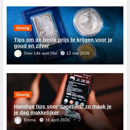
Overig
Tips om de beste prijs te krijgen voor je
goud en zilver
Over Life and You
12 mei 2026
Overig
Handige tips voor dagelijks: zo maak je
je dag makkelijker
Emma
16 april 2026