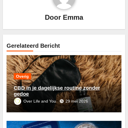
Door
Emma
Gerelateerd Bericht
Overig
CBD in je dagelijkse routine zonder
gedoe
Over Life and You
29 mei 2026