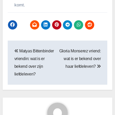
komt.
Bericht
Matyas Bittenbinder
Gloria Monserez vriend:
navigatie
vriendin: wat is er
wat is er bekend over
bekend over zijn
haar liefdeleven?
liefdeleven?