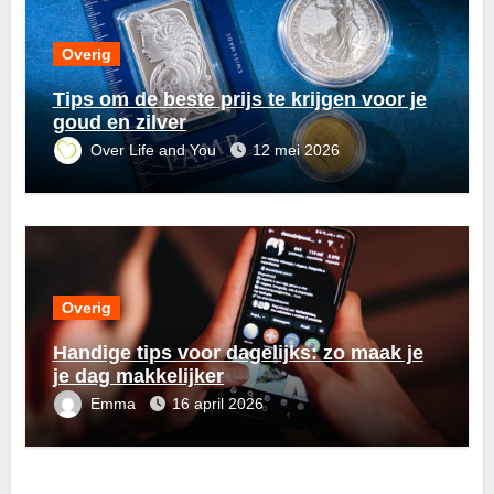
Overig
Tips om de beste prijs te krijgen voor je
goud en zilver
Over Life and You
12 mei 2026
Overig
Handige tips voor dagelijks: zo maak je
je dag makkelijker
Emma
16 april 2026