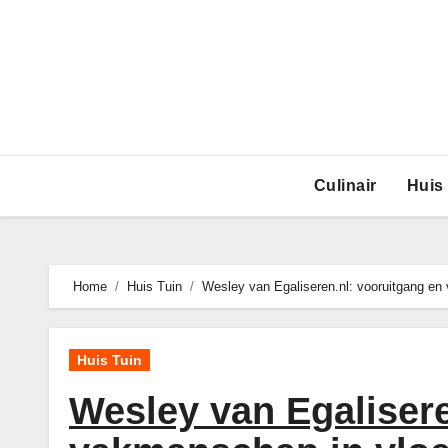
Ga
naar
de
inhoud
Culinair
Huis
Home
Huis Tuin
Wesley van Egaliseren.nl: vooruitgang en 
Huis Tuin
Wesley van Egalisere