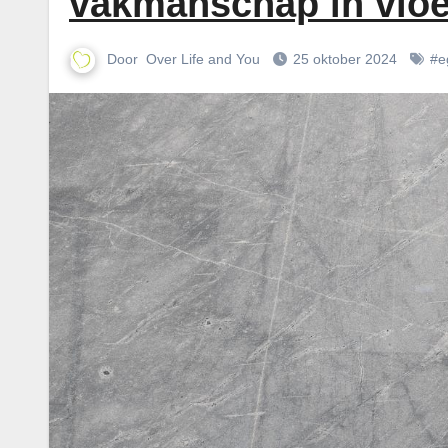
vakmanschap in vloe
Door
Over Life and You
25 oktober 2024
#e