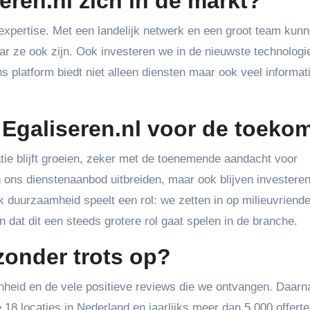
ren.nl zich in de markt?
expertise. Met een landelijk netwerk en een groot team kunn
waar ze ook zijn. Ook investeren we in de nieuwste technolog
s platform biedt niet alleen diensten maar ook veel informat
 Egaliseren.nl voor de toeko
tie blijft groeien, zeker met de toenemende aandacht voor
 ons dienstenaanbod uitbreiden, maar ook blijven investeren
 duurzaamheid speelt een rol: we zetten in op milieuvriende
dat dit een steeds grotere rol gaat spelen in de branche.
jzonder trots op?
nheid en de vele positieve reviews die we ontvangen. Daarna
18 locaties in Nederland en jaarlijks meer dan 5.000 offerte