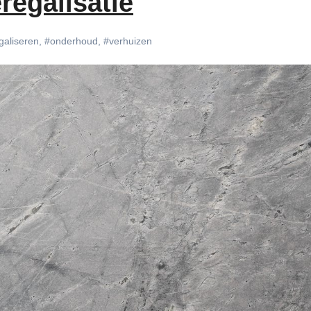
regalisatie
galiseren
,
#onderhoud
,
#verhuizen