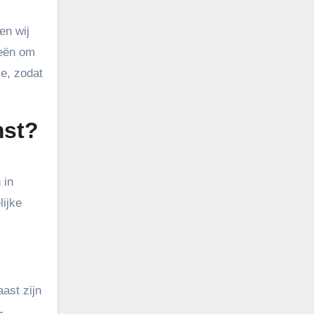
en wij
ieën om
ie, zodat
mst?
 in
lijke
ast zijn
-