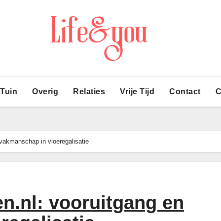
 Tuin
Overig
Relaties
Vrije Tijd
Contact
C
vakmanschap in vloeregalisatie
n.nl: vooruitgang en