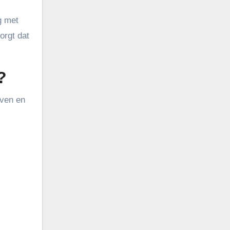
g met
orgt dat
?
jven en