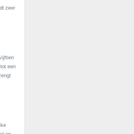
dt zeer
jftien
tot een
rengt
lke