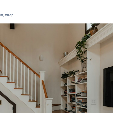
ift
,
#trap