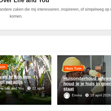
Over Life and You
n andere zaken die mij interesseren, inspireren, of simpelweg op
komen.
Tuin
Huis Tuin
van je tuin een
Huisonderhoud advies
ol paradijs
houd je je huis in goe
er Life and You
22 april
staat
Emma
18 april 2026