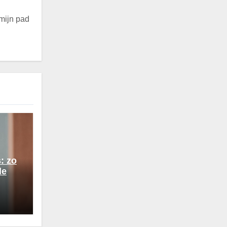
 mijn pad
: zo
de