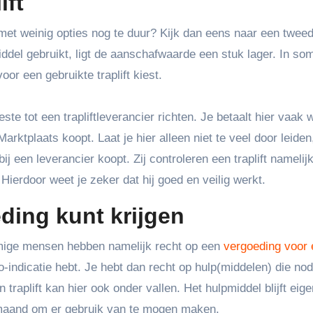
ift
 met weinig opties nog te duur? Kijk dan eens naar een twe
lpmiddel gebruikt, ligt de aanschafwaarde een stuk lager. In s
oor een gebruikte traplift kiest.
este tot een trapliftleverancier richten. Je betaalt hier vaak 
rktplaats koopt. Laat je hier alleen niet te veel door leiden
bij een leverancier koopt. Zij controleren een traplift namelij
Hierdoor weet je zeker dat hij goed en veilig werkt.
eding kunt krijgen
 Sommige mensen hebben namelijk recht op een
vergoeding voor 
o-indicatie hebt. Je hebt dan recht op hulp(middelen) die nod
 traplift kan hier ook onder vallen. Het hulpmiddel blijft ei
 maand om er gebruik van te mogen maken.