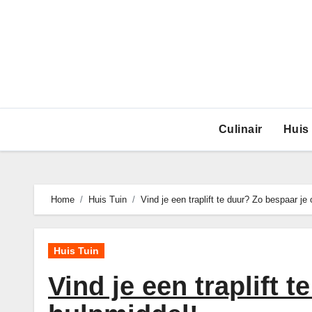
Ga
naar
de
inhoud
Culinair
Huis
Home
Huis Tuin
Vind je een traplift te duur? Zo bespaar je 
Huis Tuin
Vind je een traplift 