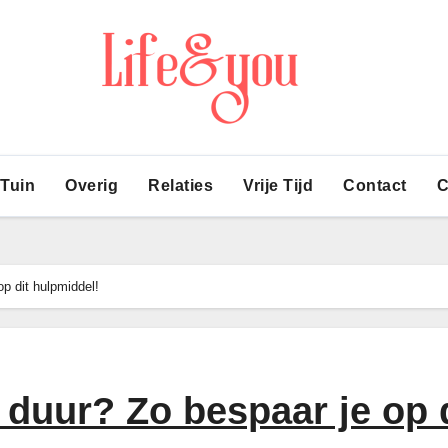
 Tuin
Overig
Relaties
Vrije Tijd
Contact
C
op dit hulpmiddel!
te duur? Zo bespaar je op 