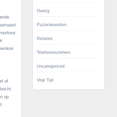
Overig
lende
Daarnaast
Puzzelwoorden
voorkeur
Relaties
uk
ierdoor
Telefoonnummers
Uncategorized
Vrije Tijd
el of
rbocht.
en op
t.