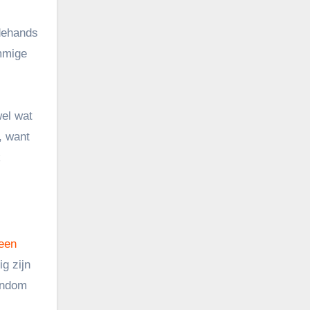
edehands
ommige
wel wat
, want
k
een
ig zijn
gendom