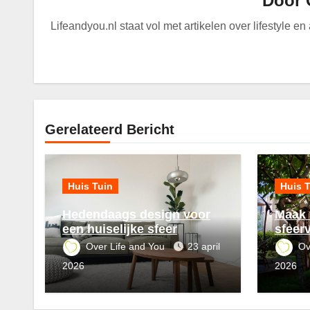
Door
Lifeandyou.nl staat vol met artikelen over lifestyle e
Gerelateerd Bericht
Huis Tuin
Huis 
Hedendaags design voor
Maak 
een huiselijke sfeer
sfeerv
Over Life and You
23 april
Ov
2026
2026