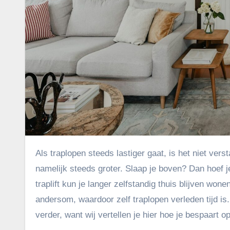
Als traplopen steeds lastiger gaat, is het niet verstandig om dit te blijven doen. De kans dat je een keer valt, wordt
namelijk steeds groter. Slaap je boven? Dan hoef je
traplift kun je langer zelfstandig thuis blijven won
andersom, waardoor zelf traplopen verleden tijd is. 
verder, want wij vertellen je hier hoe je bespaart op