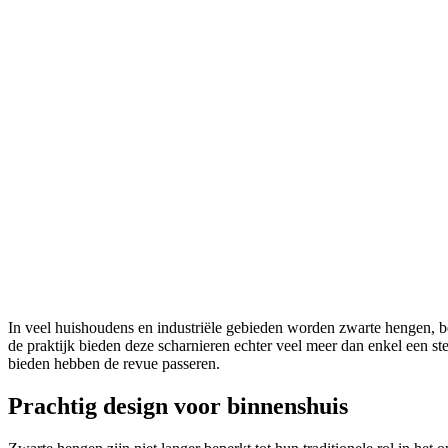
In veel huishoudens en industriële gebieden worden zwarte hengen, beter bekend als duimhengen, vaak gezien als eenvoudige functionele elementen die worden gebruikt om poorten en deuren op te hangen. In
de praktijk bieden deze scharnieren echter veel meer dan enkel een st
bieden hebben de revue passeren.
Prachtig design voor binnenshuis