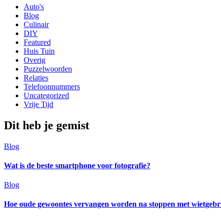
Auto's
Blog
Culinair
DIY
Featured
Huis Tuin
Overig
Puzzelwoorden
Relaties
Telefoonnummers
Uncategorized
Vrije Tijd
Dit heb je gemist
Blog
Wat is de beste smartphone voor fotografie?
Blog
Hoe oude gewoontes vervangen worden na stoppen met wietgebr