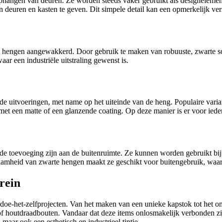
et ophangen van deuren. Ze worden steeds vaker gebruikt als designelem
 deuren en kasten te geven. Dit simpele detail kan een opmerkelijk versc
rte hengen aangewakkerd. Door gebruik te maken van robuuste, zwarte s
aar een industriële uitstraling gewenst is.
nde uitvoeringen, met name op het uiteinde van de heng. Populaire varian
met een matte of een glanzende coating. Op deze manier is er voor iede
nde toevoeging zijn aan de buitenruimte. Ze kunnen worden gebruikt bij
amheid van zwarte hengen maakt ze geschikt voor buitengebruik, waar 
brein
doe-het-zelfprojecten. Van het maken van een unieke kapstok tot het o
f houtdraadbouten. Vandaar dat deze items onlosmakelijk verbonden zi
 maar ook een esthetisch en industrieel tintje.