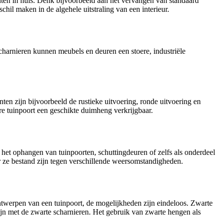
enten in huis. Denk bijvoorbeeld aan het vervangen van standaard
hil maken in de algehele uitstraling van een interieur.
charnieren kunnen meubels en deuren een stoere, industriële
ten zijn bijvoorbeeld de rustieke uitvoering, ronde uitvoering en
re tuinpoort een geschikte duimheng verkrijgbaar.
 het ophangen van tuinpoorten, schuttingdeuren of zelfs als onderdeel
ze bestand zijn tegen verschillende weersomstandigheden.
ntwerpen van een tuinpoort, de mogelijkheden zijn eindeloos. Zwarte
jn met de zwarte scharnieren. Het gebruik van zwarte hengen als