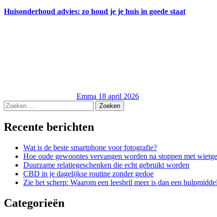
Huisonderhoud advies: zo houd je je huis in goede staat
Emma
18 april 2026
Zoeken
naar:
Recente berichten
Wat is de beste smartphone voor fotografie?
Hoe oude gewoontes vervangen worden na stoppen met wietge
Duurzame relatiegeschenken die echt gebruikt worden
CBD in je dagelijkse routine zonder gedoe
Zie het scherp: Waarom een leesbril meer is dan een hulpmidde
Categorieën