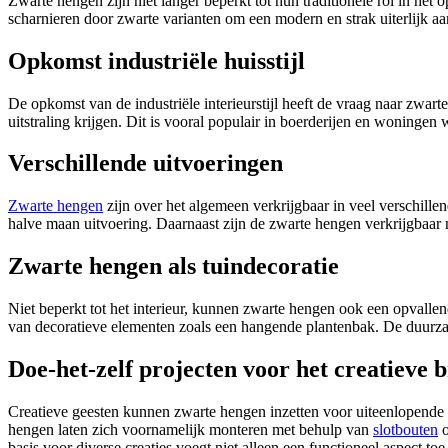
Zwarte hengen zijn niet langer beperkt tot hun traditionele rol in h
scharnieren door zwarte varianten om een modern en strak uiterlijk aan
Opkomst industriële huisstijl
De opkomst van de industriële interieurstijl heeft de vraag naar zwa
uitstraling krijgen. Dit is vooral populair in boerderijen en woningen w
Verschillende uitvoeringen
Zwarte hengen
zijn over het algemeen verkrijgbaar in veel verschille
halve maan uitvoering. Daarnaast zijn de zwarte hengen verkrijgbaar 
Zwarte hengen als tuindecoratie
Niet beperkt tot het interieur, kunnen zwarte hengen ook een opvalle
van decoratieve elementen zoals een hangende plantenbak. De duurza
Doe-het-zelf projecten voor het creatieve 
Creatieve geesten kunnen zwarte hengen inzetten voor uiteenlopende 
hengen laten zich voornamelijk monteren met behulp van
slotbouten
o
basis voor diverse creaties voegt niet alleen een functioneel aspect toe,