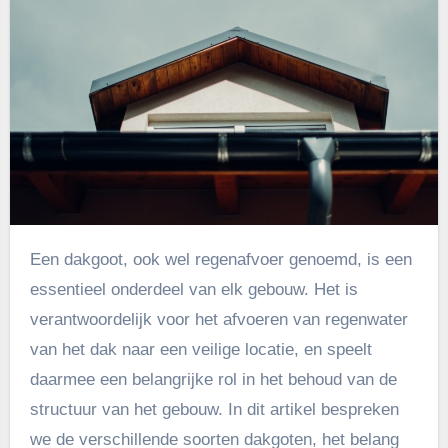
Een dakgoot, ook wel regenafvoer genoemd, is een
essentieel onderdeel van elk gebouw. Het is
verantwoordelijk voor het afvoeren van regenwater
van het dak naar een veilige locatie, en speelt
daarmee een belangrijke rol in het behoud van de
structuur van het gebouw. In dit artikel bespreken
we de verschillende soorten dakgoten, het belang