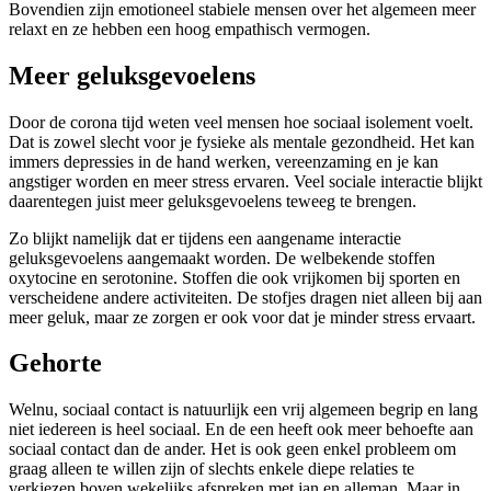
Bovendien zijn emotioneel stabiele mensen over het algemeen meer
relaxt en ze hebben een hoog empathisch vermogen.
Meer geluksgevoelens
Door de corona tijd weten veel mensen hoe sociaal isolement voelt.
Dat is zowel slecht voor je fysieke als mentale gezondheid. Het kan
immers depressies in de hand werken, vereenzaming en je kan
angstiger worden en meer stress ervaren. Veel sociale interactie blijkt
daarentegen juist meer geluksgevoelens teweeg te brengen.
Zo blijkt namelijk dat er tijdens een aangename interactie
geluksgevoelens aangemaakt worden. De welbekende stoffen
oxytocine en serotonine. Stoffen die ook vrijkomen bij sporten en
verscheidene andere activiteiten. De stofjes dragen niet alleen bij aan
meer geluk, maar ze zorgen er ook voor dat je minder stress ervaart.
Gehorte
Welnu, sociaal contact is natuurlijk een vrij algemeen begrip en lang
niet iedereen is heel sociaal. En de een heeft ook meer behoefte aan
sociaal contact dan de ander. Het is ook geen enkel probleem om
graag alleen te willen zijn of slechts enkele diepe relaties te
verkiezen boven wekelijks afspreken met jan en alleman. Maar in