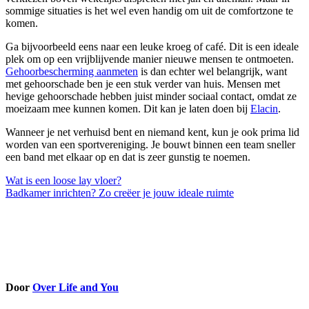
sommige situaties is het wel even handig om uit de comfortzone te
komen.
Ga bijvoorbeeld eens naar een leuke kroeg of café. Dit is een ideale
plek om op een vrijblijvende manier nieuwe mensen te ontmoeten.
Gehoorbescherming aanmeten
is dan echter wel belangrijk, want
met gehoorschade ben je een stuk verder van huis. Mensen met
hevige gehoorschade hebben juist minder sociaal contact, omdat ze
moeizaam mee kunnen komen. Dit kan je laten doen bij
Elacin
.
Wanneer je net verhuisd bent en niemand kent, kun je ook prima lid
worden van een sportvereniging. Je bouwt binnen een team sneller
een band met elkaar op en dat is zeer gunstig te noemen.
Bericht
Wat is een loose lay vloer?
Badkamer inrichten? Zo creëer je jouw ideale ruimte
navigatie
Door
Over Life and You