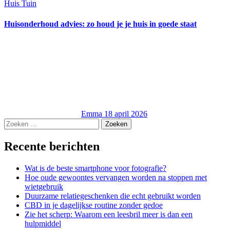
Huis Tuin
Huisonderhoud advies: zo houd je je huis in goede staat
Emma
18 april 2026
Zoeken
naar:
Recente berichten
Wat is de beste smartphone voor fotografie?
Hoe oude gewoontes vervangen worden na stoppen met
wietgebruik
Duurzame relatiegeschenken die echt gebruikt worden
CBD in je dagelijkse routine zonder gedoe
Zie het scherp: Waarom een leesbril meer is dan een
hulpmiddel