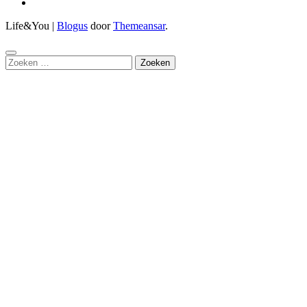
Life&You
|
Blogus
door
Themeansar
.
Zoeken
naar: