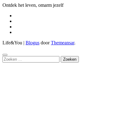
Ontdek het leven, omarm jezelf
Life&You
|
Blogus
door
Themeansar
.
Zoeken
naar: