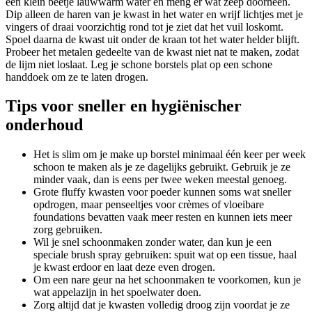
een klein beetje lauwwarm water en meng er wat zeep doorheen.
Dip alleen de haren van je kwast in het water en wrijf lichtjes met je
vingers of draai voorzichtig rond tot je ziet dat het vuil loskomt.
Spoel daarna de kwast uit onder de kraan tot het water helder blijft.
Probeer het metalen gedeelte van de kwast niet nat te maken, zodat
de lijm niet loslaat. Leg je schone borstels plat op een schone
handdoek om ze te laten drogen.
Tips voor sneller en hygiënischer
onderhoud
Het is slim om je make up borstel minimaal één keer per week
schoon te maken als je ze dagelijks gebruikt. Gebruik je ze
minder vaak, dan is eens per twee weken meestal genoeg.
Grote fluffy kwasten voor poeder kunnen soms wat sneller
opdrogen, maar penseeltjes voor crèmes of vloeibare
foundations bevatten vaak meer resten en kunnen iets meer
zorg gebruiken.
Wil je snel schoonmaken zonder water, dan kun je een
speciale brush spray gebruiken: spuit wat op een tissue, haal
je kwast erdoor en laat deze even drogen.
Om een nare geur na het schoonmaken te voorkomen, kun je
wat appelazijn in het spoelwater doen.
Zorg altijd dat je kwasten volledig droog zijn voordat je ze