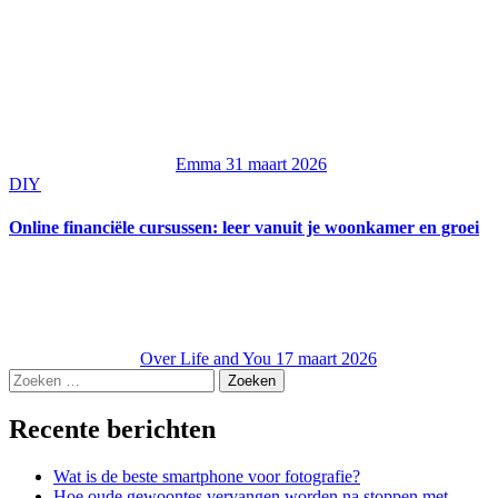
Emma
31 maart 2026
DIY
Online financiële cursussen: leer vanuit je woonkamer en groei
Over Life and You
17 maart 2026
Zoeken
naar:
Recente berichten
Wat is de beste smartphone voor fotografie?
Hoe oude gewoontes vervangen worden na stoppen met