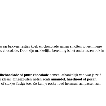
s chocolade. Door zijn makkelijke bereiding is het ondertussen ook in
lkchocolade
of
puur chocolade
nemen, afhankelijk van wat je zelf
e ideaal.
Ongezouten noten
zoals
amandel
,
hazelnoot
of
pecan
s
of stukjes
fudge
toe. Zo kun je rocky road helemaal aanpassen aan