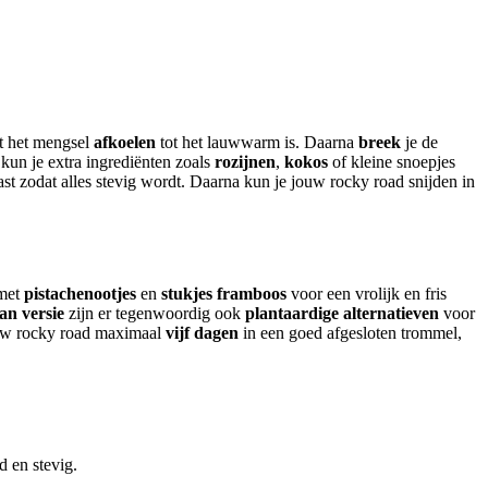
t het mengsel
afkoelen
tot het lauwwarm is. Daarna
breek
je de
un je extra ingrediënten zoals
rozijnen
,
kokos
of kleine snoepjes
st zodat alles stevig wordt. Daarna kun je jouw rocky road snijden in
met
pistachenootjes
en
stukjes framboos
voor een vrolijk en fris
an versie
zijn er tegenwoordig ook
plantaardige alternatieven
voor
jouw rocky road maximaal
vijf dagen
in een goed afgesloten trommel,
d en stevig.