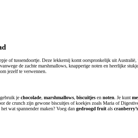
ad
l vanwege de zachte marshmallows, knapperige noten en heerlijke stukje
 om jezelf te verwennen.
 gebruik je
chocolade
,
marshmallows
,
biscuitjes
en
noten
. Je kunt
me
oor de crunch zijn gewone biscuitjes of koekjes zoals Maria of Digestiv
je het wat spannender maken? Voeg dan
gedroogd fruit
als
cranberry’