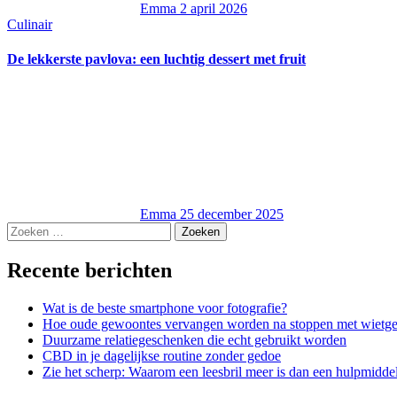
Emma
2 april 2026
Culinair
De lekkerste pavlova: een luchtig dessert met fruit
Emma
25 december 2025
Zoeken
naar:
Recente berichten
Wat is de beste smartphone voor fotografie?
Hoe oude gewoontes vervangen worden na stoppen met wietge
Duurzame relatiegeschenken die echt gebruikt worden
CBD in je dagelijkse routine zonder gedoe
Zie het scherp: Waarom een leesbril meer is dan een hulpmidde