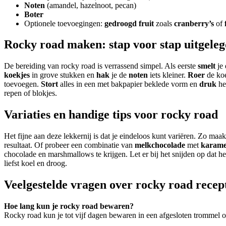
Noten
(amandel, hazelnoot, pecan)
Boter
Optionele toevoegingen:
gedroogd fruit
zoals
cranberry’s
of
Rocky road maken: stap voor stap uitgele
De bereiding van rocky road is verrassend simpel. Als eerste
smelt
je
koekjes
in grove stukken en
hak
je de
noten
iets kleiner.
Roer
de koe
toevoegen.
Stort
alles in een met bakpapier beklede vorm en
druk
he
repen of blokjes.
Variaties en handige tips voor rocky road
Het fijne aan deze lekkernij is dat je eindeloos kunt variëren. Zo ma
resultaat. Of probeer een combinatie van
melkchocolade
met
karame
chocolade en marshmallows te krijgen. Let er bij het snijden op dat 
liefst koel en droog.
Veelgestelde vragen over rocky road recep
Hoe lang kun je rocky road bewaren?
Rocky road kun je tot vijf dagen bewaren in een afgesloten trommel op 