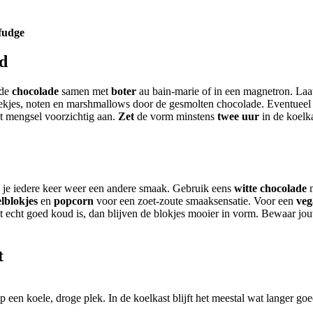
fudge
gd
 de
chocolade
samen met
boter
au bain-marie of in een magnetron. Laa
kjes, noten en marshmallows door de gesmolten chocolade. Eventueel k
t mengsel voorzichtig aan.
Zet
de vorm minstens
twee uur
in de koelka
ak je iedere keer weer een andere smaak. Gebruik eens
witte chocolade
lblokjes
en
popcorn
voor een zoet-zoute smaaksensatie. Voor een
veg
het echt goed koud is, dan blijven de blokjes mooier in vorm. Bewaar 
t
een koele, droge plek. In de koelkast blijft het meestal wat langer goe