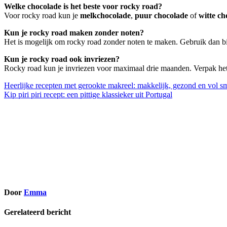
Welke chocolade is het beste voor rocky road?
Voor rocky road kun je
melkchocolade
,
puur chocolade
of
witte ch
Kun je rocky road maken zonder noten?
Het is mogelijk om rocky road zonder noten te maken. Gebruik dan bij
Kun je rocky road ook invriezen?
Rocky road kun je invriezen voor maximaal drie maanden. Verpak het l
Bericht
Heerlijke recepten met gerookte makreel: makkelijk, gezond en vol s
Kip piri piri recept: een pittige klassieker uit Portugal
navigatie
Door
Emma
Gerelateerd bericht