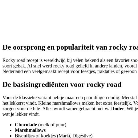
De oorsprong en populariteit van rocky ro
Rocky road recept is wereldwijd bij velen bekend als een favoriet snoepje of tussendoortje. Deze lekkernij komt oorspronkelijk uit Australië, waar bakkers restjes koek en chocolade samen smolten tot een nieuw
soort gebak. Al snel werd rocky road geliefd in andere landen, voora
Nederland een veelgemaakt recept voor feestjes, traktaties of gewoon
De basisingrediënten voor rocky road
Voor de klassieke variant heb je maar een paar dingen nodig. Meestal
het lekkerst vindt. Kleine marshmallows maken het extra feestelijk. V
zorgen voor de bite. Alles wordt samengebracht met wat
boter
. Wil 
wat je lekker vindt.
Chocolade
(melk of puur)
Marshmallows
Biscuitjes
of koekjes (Maria, Digestive)