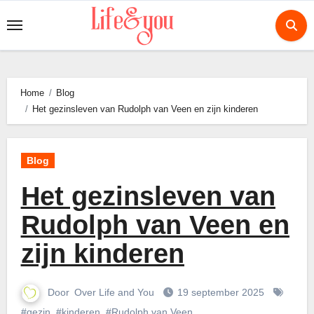
Ga
naar
de
inhoud
Home
Blog
Het gezinsleven van Rudolph van Veen en zijn kinderen
Blog
Het gezinsleven van
Rudolph van Veen en
zijn kinderen
Door
Over Life and You
19 september 2025
#gezin
,
#kinderen
,
#Rudolph van Veen