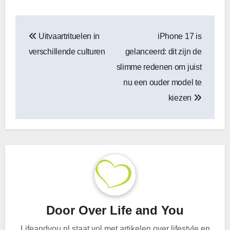
Bericht
Uitvaartrituelen in
iPhone 17 is
navigatie
verschillende culturen
gelanceerd: dit zijn de
slimme redenen om juist
nu een ouder model te
kiezen
Door
Over Life and You
Lifeandyou.nl staat vol met artikelen over lifestyle en