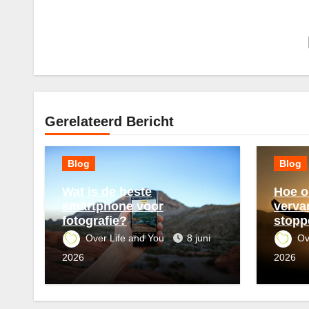
Gerelateerd Bericht
Blog
Blog
Wat is de beste
Hoe o
smartphone voor
verva
fotografie?
stopp
Over Life and You
8 juni
Ov
2026
2026