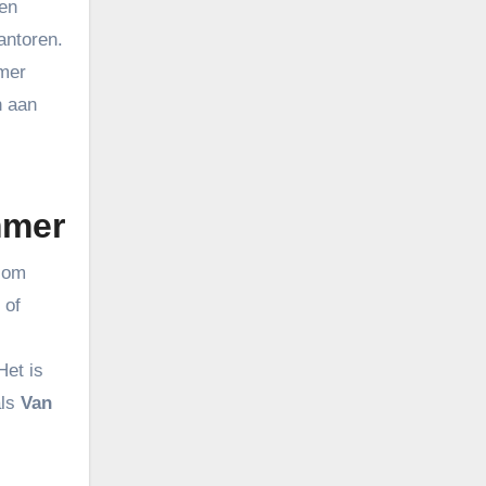
en
antoren.
mmer
n aan
mmer
 om
 of
Het is
als
Van