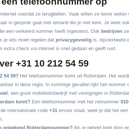
een telefoonnummer op
ernet voordat ze terugbellen. Vaak willen ze liever weten 
omaar in gesprek gaat met iemand die je niet kent. Je weet oo
die een verkeerd nummer heeft ingetoetst. Ook
bedrijven
ze
 je iets moet regelen dat
privacygevoelig
is, bijvoorbeeld 
extra check via internet is snel gedaan en geeft rust.
ver +31 10 212 54 59
2 54 59?
Het telefoonnummer komt uit Rotterdam. Het word
antoor in deze regio. In sommige gevallen lijkt het nummer 
sel
, een groot mobiliteitsbedrijf met vestigingen in Rotterd
tterdam komt?
Een telefoonnummer met het netnummer
010
 de internationale code
+31
ervoor staat, weet je dat het een
m.
 een onbekend Rotterdamnummer?
Als je gebeld bent door e