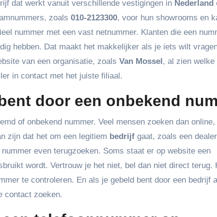
rijf dat werkt vanuit verschillende vestigingen in
Nederland
erdamnummers, zoals
010-2123300
, voor hun showrooms en k
icieel nummer met een vast netnummer. Klanten die een nu
ig hebben. Dat maakt het makkelijker als je iets wilt vrage
ebsite van een organisatie, zoals
Van Mossel
, al zien welke
 in contact met het juiste filiaal.
d bent door een onbekend nu
reemd of onbekend nummer. Veel mensen zoeken dan online,
n zijn dat het om een legitiem
bedrijf
gaat, zoals een dealer
het nummer even terugzoeken. Soms staat er op website een
ikt wordt. Vertrouw je het niet, bel dan niet direct terug. 
ummer te controleren. En als je gebeld bent door een bedrijf 
e contact zoeken.