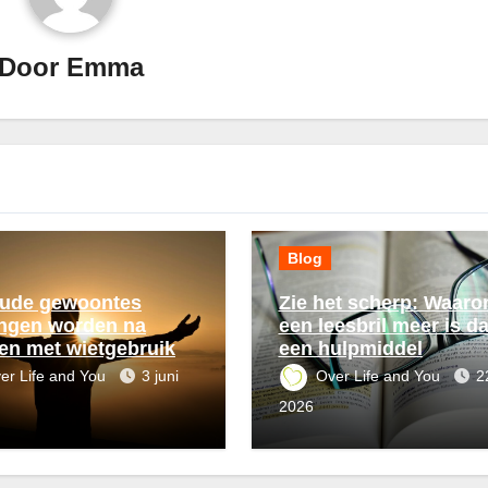
Door
Emma
Blog
ude gewoontes
Zie het scherp: Waar
ngen worden na
een leesbril meer is d
en met wietgebruik
een hulpmiddel
er Life and You
3 juni
Over Life and You
2
2026