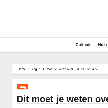
Ga
naar
de
inhoud
Culinair
Huis
Home
Blog
Dit moet je weten over +31 10 212 54 59
Blog
Dit moet je weten ov