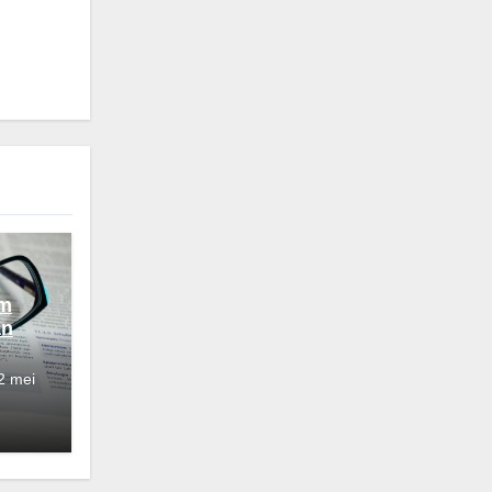
om
an
2 mei