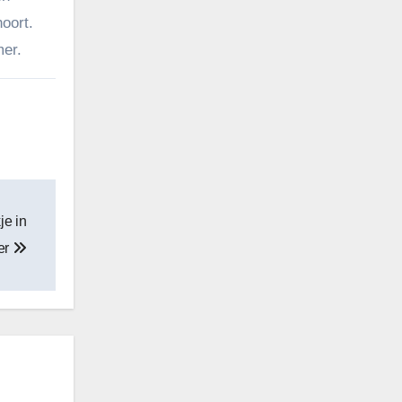
oort.
mer.
je in
der