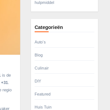
hulpmiddel
Categorieën
Auto's
Blog
Culinair
1
is de
DIY
t
+31
.
e regio
Featured
Huis Tuin
 vaker