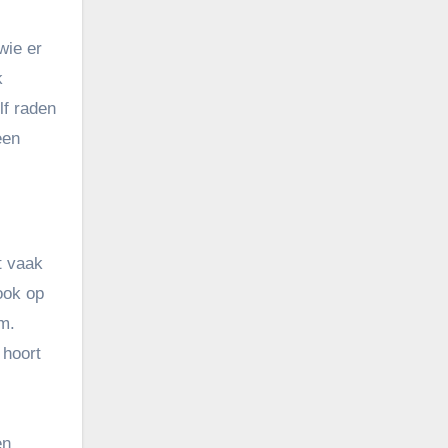
wie er
k
lf raden
een
t vaak
ook op
am.
hoort
en