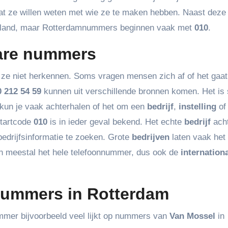
t ze willen weten met wie ze te maken hebben. Naast deze
derland, maar Rotterdamnummers beginnen vaak met
010
.
are nummers
 ze niet herkennen. Soms vragen mensen zich af of het gaa
0 212 54 59
kunnen uit verschillende bronnen komen. Het is
o kun je vaak achterhalen of het om een
bedrijf
,
instelling
of
tartcode
010
is in ieder geval bekend. Het echte
bedrijf
acht
edrijfsinformatie te zoeken. Grote
bedrijven
laten vaak het 
n meestal het hele telefoonnummer, dus ook de
internation
nummers in Rotterdam
ummer bijvoorbeeld veel lijkt op nummers van
Van Mossel
in